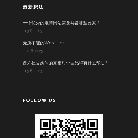
最新想法
一个优秀的电商网站需要具备哪些要素？
21 3 月, 2023
无所不能的WordPress
22 2 月, 2023
西方社交媒体的亮相对中国品牌有什么帮助?
21 3 月, 2023
FOLLOW US