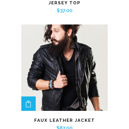
JERSEY TOP
$
37.00
ADD TO CART
FAUX LEATHER JACKET
$
87.00