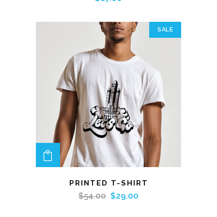
SALE
ADD TO CART
PRINTED T-SHIRT
$
54.00
$
29.00