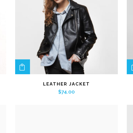
ADD TO CART
LEATHER JACKET
$
74.00