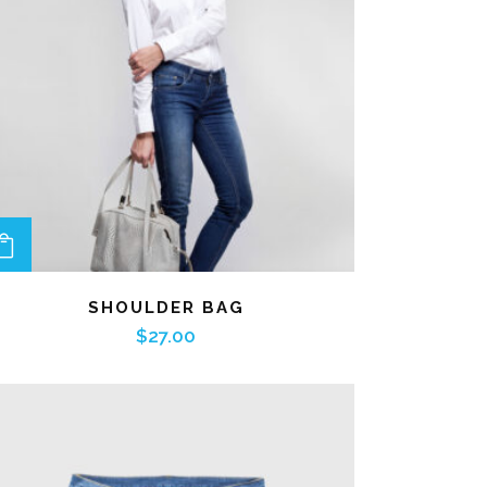
ADD TO CART
SHOULDER BAG
$
27.00