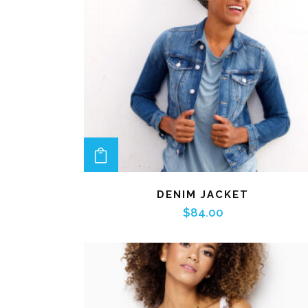
ADD TO CART
DENIM JACKET
$
84.00