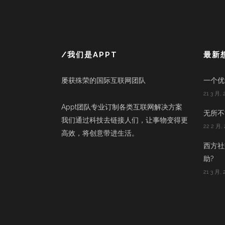
/我们是APPT
最新
屡获殊荣的国际互联网团队
一个优
21 3 月, 
Appt团队专业订制各类互联网解决方案
无所不能
我们通过科技去链接人们，让事物变得更
22 2 月, 
高效，将创意带进生活。
西方社
助?
21 3 月, 