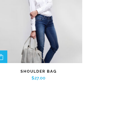
ADD TO CART
SHOULDER BAG
$
27.00