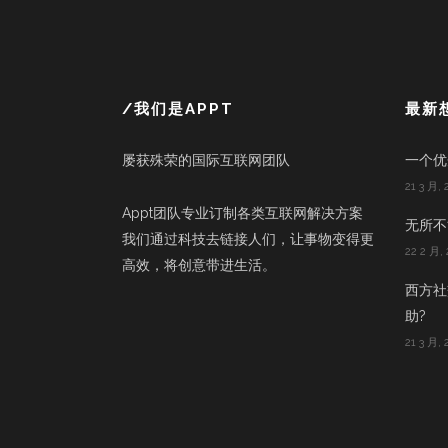
/我们是APPT
最新
屡获殊荣的国际互联网团队
一个优
21 3 月, 
Appt团队专业订制各类互联网解决方案
无所不能
我们通过科技去链接人们，让事物变得更
22 2 月, 
高效，将创意带进生活。
西方社
助?
21 3 月, 