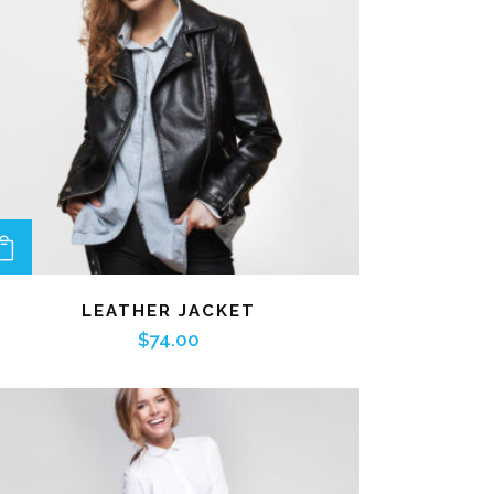
ADD TO CART
LEATHER JACKET
$
74.00