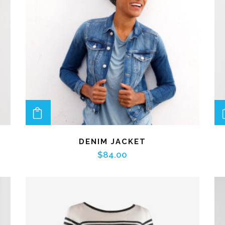
ADD TO CART
DENIM JACKET
$
84.00