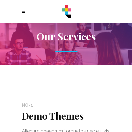
Our Services
NO-1
Demo Themes
Alienum phaedrum torquatos nec eu, vis