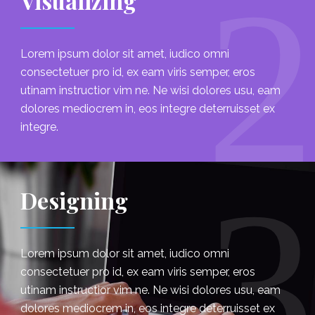
2
Visualizing
Lorem ipsum dolor sit amet, iudico omni
consectetuer pro id, ex eam viris semper, eros
utinam instructior vim ne. Ne wisi dolores usu, eam
dolores mediocrem in, eos integre deterruisset ex
integre.
3
Designing
Lorem ipsum dolor sit amet, iudico omni
consectetuer pro id, ex eam viris semper, eros
utinam instructior vim ne. Ne wisi dolores usu, eam
dolores mediocrem in, eos integre deterruisset ex