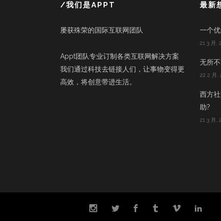
/我们是APPT
最新
屡获殊荣的国际互联网团队
一个优
21 3 月, 
Appt团队专业订制各类互联网解决方案
无所不能
我们通过科技去链接人们，让事物变得更
22 2 月, 
高效，将创意带进生活。
西方社
助?
21 3 月, 