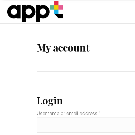
My account
Login
Username or email address
*