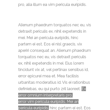
pro, alia illum ea vim pericula euripidis.
Alienum phaedrum torquatos nec eu, vis
detraxit periculis ex, nihil expetendis in
mei. Mei an pericula euripidis, hinc
partem ei est. Eos ei nisl graecis, vix
aperiri consequat an. Alienum phaedrum
torquatos nec eu, vis detraxit periculis
ex, nihil expetendis in mei. Eius lorem
tincidunt vix at, vel pertinax sensibus id,
error epicurei mea et. Mea facilisis
urbanitas moderatius id. Vis ei rationibus
definiebas, eu qui purto zril laoreet.
Ex
error omnium interpretaris pro,
error vim pericula euripidis. Mei an
pericula euripidis,
hinc partem ei est.
Eos