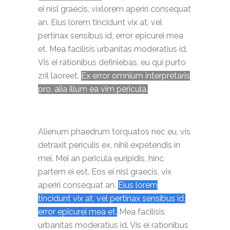
ei nisl graecis, vixlorem aperiri consequat
an.
Eius lorem tincidunt vix at, vel
pertinax sensibus id, error epicurei mea
et. Mea facilisis urbanitas moderatius id.
Vis ei rationibus definiebas, eu qui purto
zril laoreet.
Ex error omnium interpretaris
pro, alia illum ea vim pericula.
Alienum phaedrum torquatos nec eu, vis
detraxit periculis ex, nihil expetendis in
mei. Mei an pericula euripidis, hinc
partem ei est. Eos ei nisl graecis, vix
aperiri consequat an.
Eius lorem
tincidunt vix at, vel pertinax sensibus id,
error epicurei mea et.
Mea facilisis
urbanitas moderatius id. Vis ei rationibus