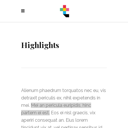
Highlights
Alienum phaedrum torquatos nec eu, vis
detraxit periculis ex, nihil expetendis in
mei.
Mei an pericula euripidis, hinc
partem ei est.
Eos ei nisl graecis, vix
aperiri consequat an. Eius lorem
tincidunt vix at, vel pertinax sensibus id,