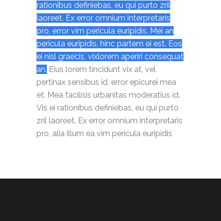
rationibus definiebas, eu qui purto zril
laoreet. Ex error omnium interpretaris
pro, error vim pericula euripidis. Mei an
pericula euripidis, hinc partem ei est. Eos
ei nisl graecis, vixlorem aperiri consequat
an.
Eius lorem tincidunt vix at, vel
pertinax sensibus id, error epicurei mea
et.
Mea facilisis urbanitas moderatius id.
Vis ei rationibus definiebas, eu qui purto
zril laoreet. Ex error omnium interpretaris
pro, alia illum ea vim pericula euripidis